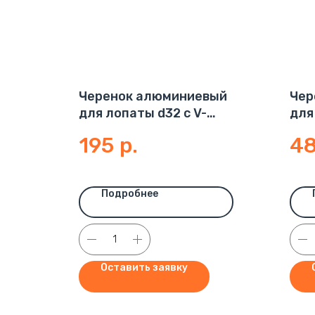
Черенок алюминиевый
Чер
для лопаты d32 с V-
для
обр.ручкой
пет
195
р.
48
Подробнее
Оставить заявку