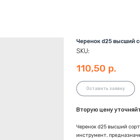
Черенок d25 высший со
SKU:
110,50
р.
Оставить заявку
Вторую цену уточняй
Черенок d25 высший сорт
инструмент, предназнач