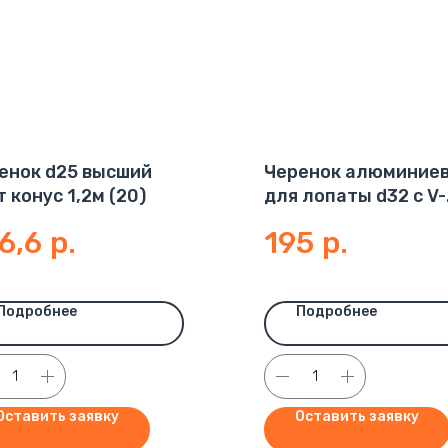
енок d25 высший
Черенок алюминие
т конус 1,2м (20)
для лопаты d32 с V-
обр.ручкой
6,6
р.
195
р.
Подробнее
Подробнее
Оставить заявку
Оставить заявку