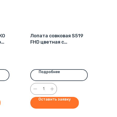
КО
Лопата совковая S519
о
FHD цветная с
фиберглассовым
(стеклопластик)
черенком 1,3м (12)
Подробнее
Оставить заявку