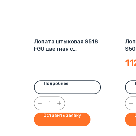
Лопата штыковая S518
Лоп
FGU цветная с
S50
фиберглассовым
11
(стеклопластик)
черенком 1,05м
(280х210) (12)
Подробнее
Оставить заявку