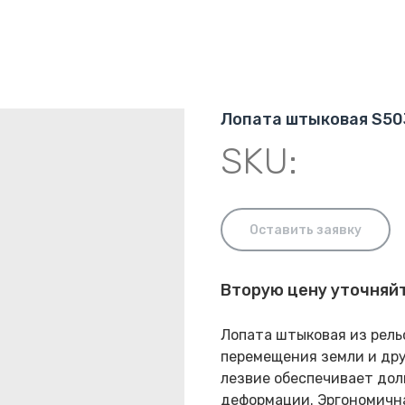
Лопата штыковая S50
SKU:
Оставить заявку
Вторую цену уточняй
Лопата штыковая из рель
перемещения земли и дру
лезвие обеспечивает дол
деформации. Эргономична