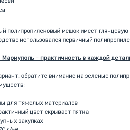
месей
са
лый полипропиленовый мешок имеет глянцевую
зводстве использовался первичный полипропиле
Мариуполь – практичность в каждой детал
ариант, обратите внимание на зеленые полипр
имуществ:
ны для тяжелых материалов
рактичный цвет скрывает пятна
рупных закупках
70 г/м²