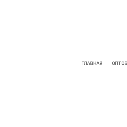
ДНР
ГЛАВНАЯ
ОПТО
 ОПТОМ В МАРИ
Ь КАЧЕСТВЕННУ
О ЛУЧШИМ ЦЕНА