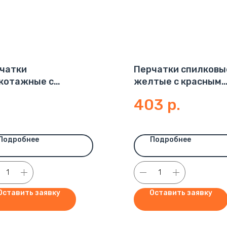
чатки
Перчатки спилковы
котажные с
желтые с красным
йным латексным
усилением
403
р.
ивом, зеленые,
уп.,13кл (100пар) 38-
р
Подробнее
Подробнее
Оставить заявку
Оставить заявку