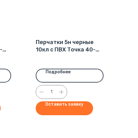
Перчатки 5н черные
-
10кл с ПВХ Точка 40-
42гр (500пар) ХТ
Подробнее
Оставить заявку