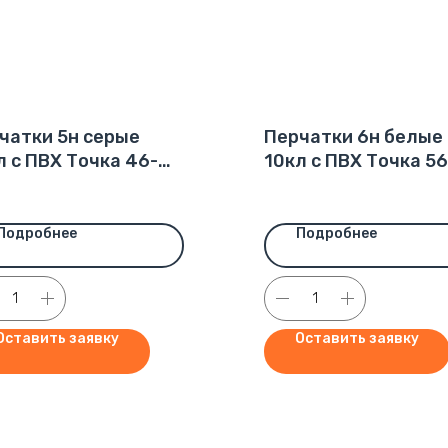
чатки 5н серые
Перчатки 6н белые
л с ПВХ Точка 46-
10кл с ПВХ Точка 56
р (250пар)
62гр (200пар)
Подробнее
Подробнее
Оставить заявку
Оставить заявку