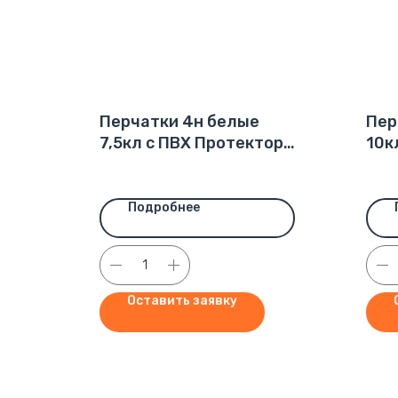
Перчатки 4н белые
Пер
7,5кл с ПВХ Протектор
10к
42-44гр (500пар) ХТ
50г
Подробнее
Оставить заявку