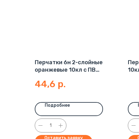
Перчатки 6н 2-слойные
Пер
оранжевые 10кл с ПВХ
10к
Протектор 71-76гр
63-
44,6
р.
(200пар)
Подробнее
Оставить заявку