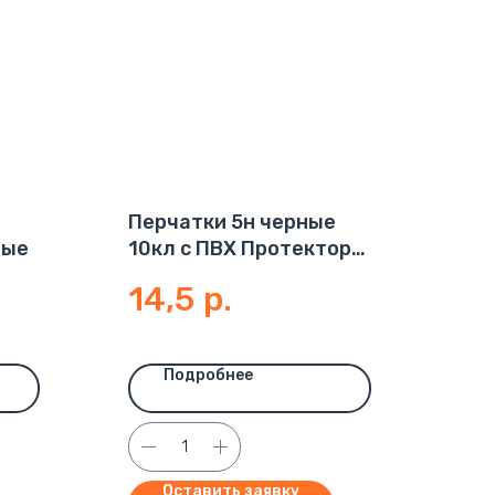
Перчатки 5н черные
ные
10кл с ПВХ Протектор
46-50гр (300пар)
14,5
р.
Подробнее
Оставить заявку