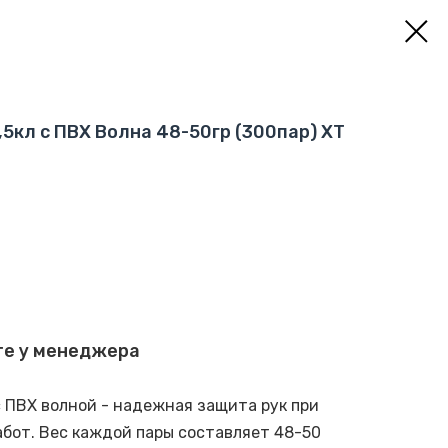
,5кл с ПВХ Волна 48-50гр (300пар) ХТ
те у менеджера
с ПВХ волной - надежная защита рук при
бот. Вес каждой пары составляет 48-50