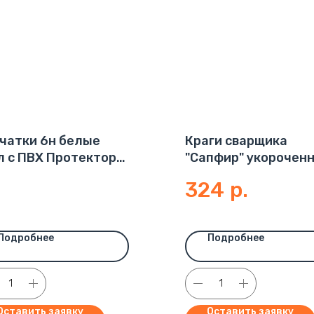
чатки 6н белые
Краги сварщика
л с ПВХ Протектор
"Сапфир" укорочен
68гр (200пар)
324
р.
Подробнее
Подробнее
Оставить заявку
Оставить заявку