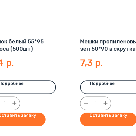
ок белый 55*95
Мешки пропиленов
оса (500шт)
зел 50*90 в скрутка
(по 10шт)
4
р.
7,3
р.
Подробнее
Подробнее
Оставить заявку
Оставить заявку