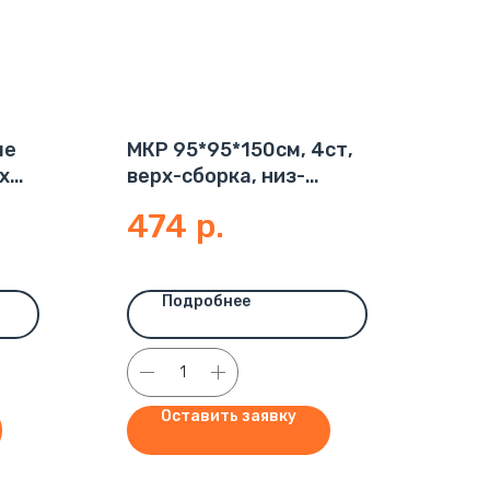
ые
МКР 95*95*150см, 4ст,
х
верх-сборка, низ-
глухой, 160 г/м2
474
р.
Подробнее
Оставить заявку