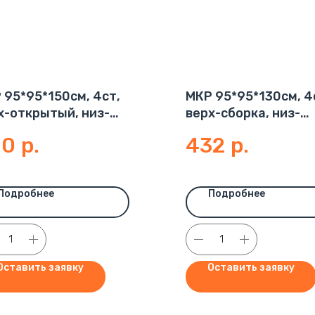
 95*95*150см, 4ст,
МКР 95*95*130см, 4
х-открытый, низ-
верх-сборка, низ-
хой, 140 г/м
глухой, 160 г/м2
80
р.
432
р.
Подробнее
Подробнее
Оставить заявку
Оставить заявку