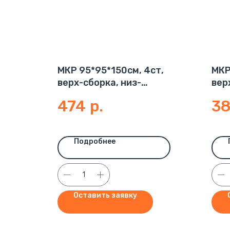
МКР 95*95*150см, 4ст,
МКР
верх-сборка, низ-
вер
глухой, 160 г/м2
глу
474
р.
3
Подробнее
Оставить заявку