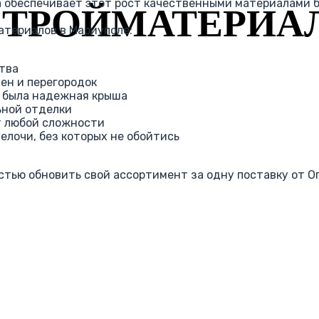
а обеспечивает этот рост качественными материалами б
СТРОЙМАТЕРИА
атериалов в Мариуполе:
ства
ен и перегородок
а была надежная крыша
ьной отделки
т любой сложности
лочи, без которых не обойтись
ью обновить свой ассортимент за одну поставку от Оп