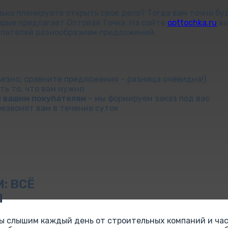
ько планируете открыть свое дело? Тогда вам точно бу
рые предлагает Оптовая Точка. На сайте
opttochka.ru
вы
упателей разнообразием предложений.
ьезно, сравните предложения – разница очевидна!)
сть то, что вам нужно
я вашим покупателям
– мы формируем заказ под вас
езвонят вам в течение суток
: ВСЁ
Я
мы слышим каждый день от строительных компаний и час