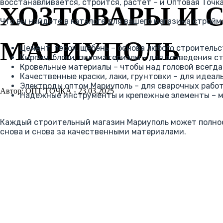
восстанавливается, строится, растет – и Оптовая Точк
ХОЗТОВАРЫ И 
Что вы найдете в каталоге для вашего магазина стройм
МАРИУПОЛЬ
Цемент, песок, щебень – основа любого строитель
Кирпич, блоки, пиломатериалы – для возведения ст
Кровельные материалы – чтобы над головой всегд
Качественные краски, лаки, грунтовки – для идеал
Электроды оптом Мариуполь – для сварочных рабо
Автор: ОПТ ТОЧКА - 23.03.2025
Надежные инструменты и крепежные элементы – ме
Каждый строительный магазин Мариуполь может полност
снова и снова за качественными материалами.